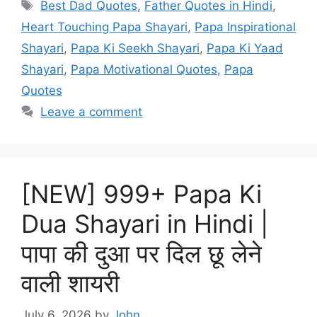
Tags
Best Dad Quotes
,
Father Quotes in Hindi
,
Heart Touching Papa Shayari
,
Papa Inspirational
Shayari
,
Papa Ki Seekh Shayari
,
Papa Ki Yaad
Shayari
,
Papa Motivational Quotes
,
Papa
Quotes
Leave a comment
[NEW] 999+ Papa Ki
Dua Shayari in Hindi |
पापा की दुआ पर दिल छू लेने
वाली शायरी
July 6, 2026
by
John