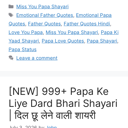
Categories
Miss You Papa Shayari
Tags
Emotional Father Quotes
,
Emotional Papa
Quotes
,
Father Quotes
,
Father Quotes Hindi
,
Love You Papa
,
Miss You Papa Shayari
,
Papa Ki
Yaad Shayari
,
Papa Love Quotes
,
Papa Shayari
,
Papa Status
Leave a comment
[NEW] 999+ Papa Ke
Liye Dard Bhari Shayari
| दिल छू लेने वाली शायरी
July 3, 2026
by
John