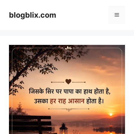
Skip
to
blogblix.com
Menu
content