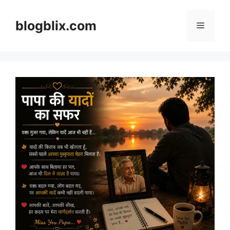
Skip
to
blogblix.com
Menu
content