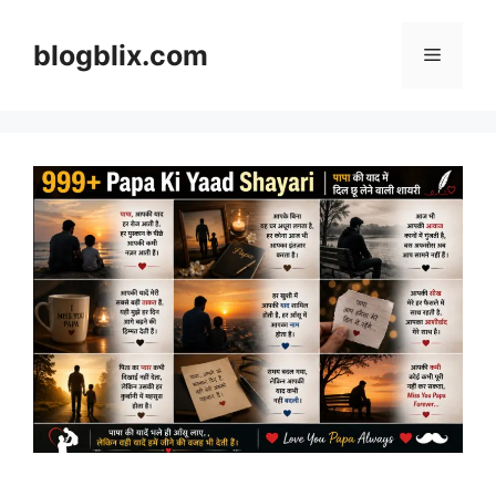
Skip
to
blogblix.com
Menu
content