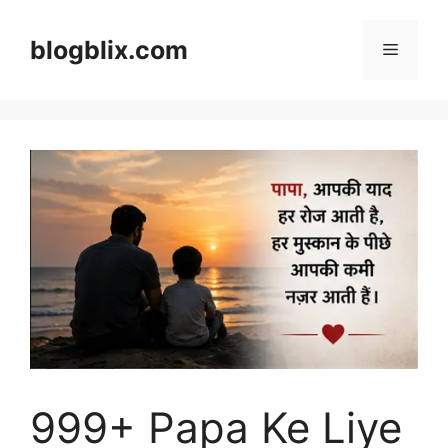
Skip
to
blogblix.com
Menu
content
999+ Papa Ke Liye