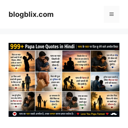
Skip
to
blogblix.com
Menu
content