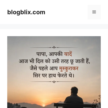
Skip
to
blogblix.com
Menu
content